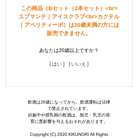
この商品（Bセット（2本セット）<br>
スプマンテ｜アイスクラブ<br>カクテル
｜アペリティーボ）は20歳未満の方には
販売できません。
あなたは20歳以上ですか？
[ はい ]
[ いいえ ]
飲酒は20歳になってから。飲酒運転は法律
で禁止されています。
妊娠中や授乳期の飲酒は、胎児・乳児の発
育に悪影響を与えるおそれがあります。
Copyright (C) 2020 KIKUNORI All Rights